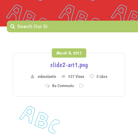
March 8, 2017
slide2-art1.png
nidovolantin
327 Views
0
Likes
No Comments