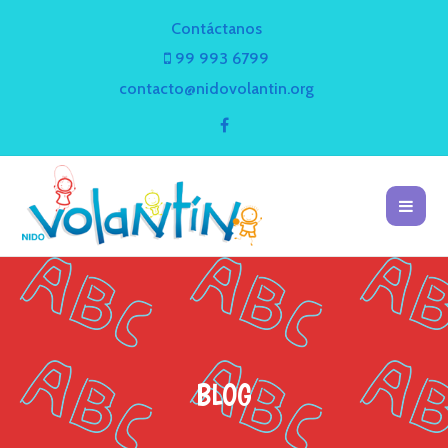
Contáctanos
99 993 6799
contacto@nidovolantin.org
BLOG