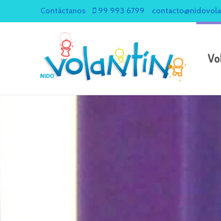
Contáctanos
99 993 6799
contacto@nidovola
Vo