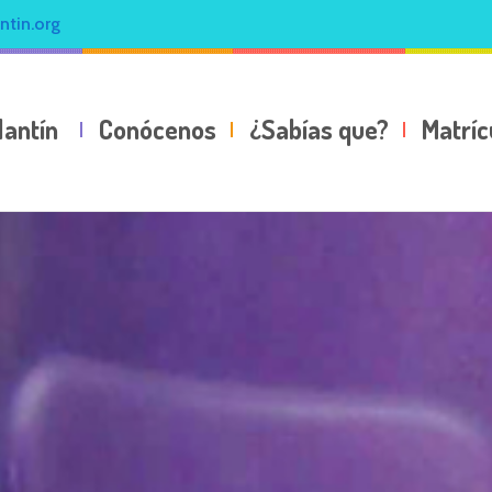
ntin.org
lantín
Conócenos
¿Sabías que?
Matríc