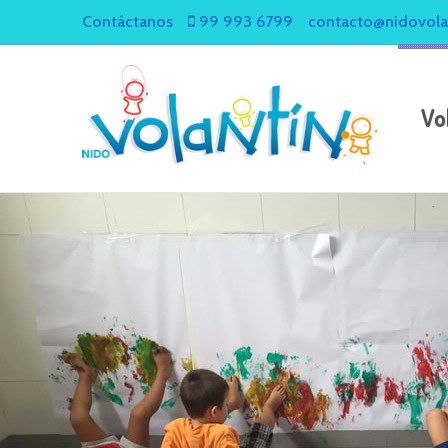
Contáctanos
99 993 6799
contacto@nidovola
Vo