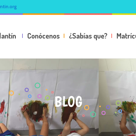
ntin.org
lantín
Conócenos
¿Sabías que?
Matríc
BLOG