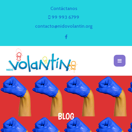
Contáctanos
99 993 6799
contacto@nidovolantin.org
BLOG