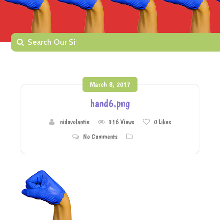
March 8, 2017
hand6.png
nidovolantin
316 Views
0
Likes
No Comments