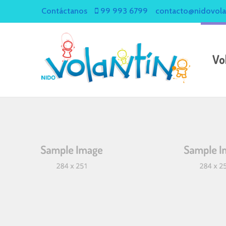
Contáctanos
99 993 6799
contacto@nidovola
Vo