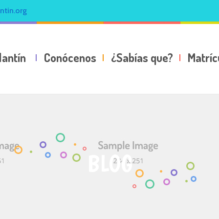
ntin.org
lantín
Conócenos
¿Sabías que?
Matríc
BLOG