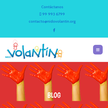
Contáctanos
99 993 6799
contacto@nidovolantin.org
BLOG