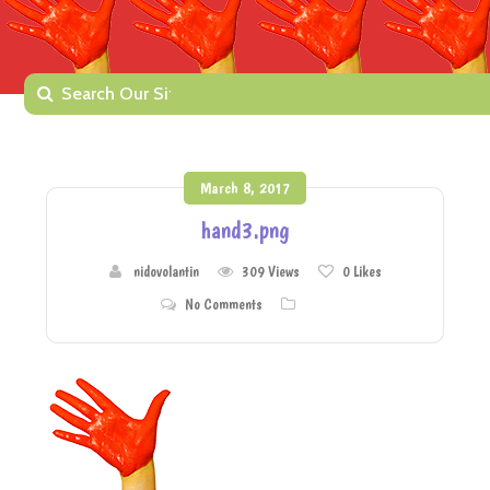
March 8, 2017
hand3.png
nidovolantin
309 Views
0
Likes
No Comments